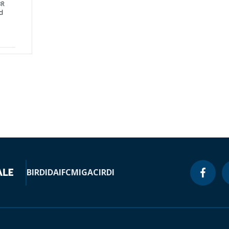
BR
ed
BIRD
IDA
IFC
MIGA
CIRDI