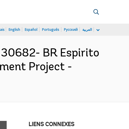
ais
English
Español
Português
Русский
العربية
30682- BR Espirito
ment Project -
LIENS CONNEXES