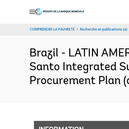
Skip
to
Main
COMPRENDRE LA PAUVRETÉ
Recherche et publications (a)
Navigation
Brazil - LATIN AM
Santo Integrated S
Procurement Plan (