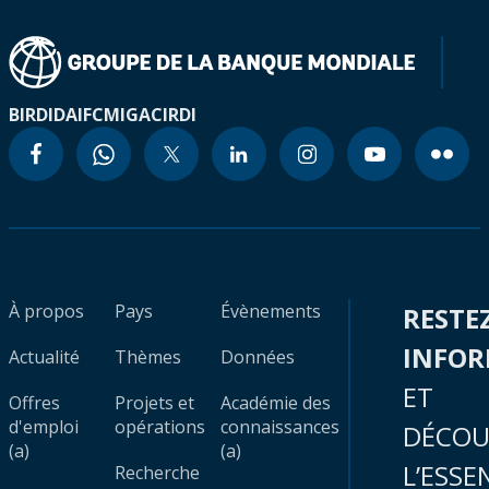
BIRD
IDA
IFC
MIGA
CIRDI
À propos
Pays
Évènements
RESTE
INFO
Actualité
Thèmes
Données
ET
Offres
Projets et
Académie des
d'emploi
opérations
connaissances
DÉCOU
(a)
(a)
L’ESSE
Recherche