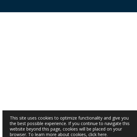
This site uses cookies to optimize functionality and give you
the best possible experience. If you continue to navigate this
website beyond this page, cookies will be placed on your
browser. To learn more about cookies,
click here
.