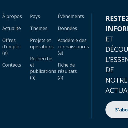
À propos
Pays
Évènements
RESTE
INFO
Actualité
Thèmes
Données
ET
Offres
Projets et
Académie des
d'emploi
opérations
connaissances
DÉCOU
(a)
(a)
L’ESSE
Recherche
Contacts
et
Fiche de
DE
publications
résultats
(a)
(a)
NOTRE
ACTUA
S'ab