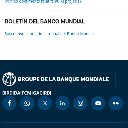
Voir les documents relatifs au(x) projet(s)
BOLETÍN DEL BANCO MUNDIAL
Suscríbase al boletín semanal del Banco Mundial
BIRD
IDA
IFC
MIGA
CIRDI