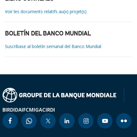
Voir les documents relatifs au(x) projet(s)
BOLETÍN DEL BANCO MUNDIAL
Suscríbase al boletín semanal del Banco Mundial
BIRD
IDA
IFC
MIGA
CIRDI