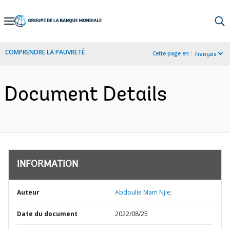
Skip
to
Main
COMPRENDRE LA PAUVRETÉ
Cette page en :
Français
Navigation
Document Details
INFORMATION
Auteur
Abdoulie Mam Njie;
Date du document
2022/08/25