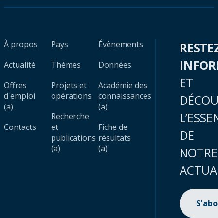
À propos
Pays
Évènements
RESTE
INFO
Actualité
Thèmes
Données
ET
Offres
Projets et
Académie des
d'emploi
opérations
connaissances
DÉCOU
(a)
(a)
L’ESSE
Recherche
Contacts
et
Fiche de
DE
publications
résultats
(a)
(a)
NOTRE
ACTUA
S'ab