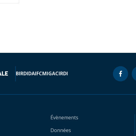
BIRD
IDA
IFC
MIGA
CIRDI
Évènements
Données