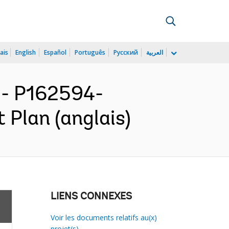
ais
English
Español
Português
Русский
العربية
- P162594-
 Plan (anglais)
LIENS CONNEXES
Voir les documents relatifs au(x)
projet(s)