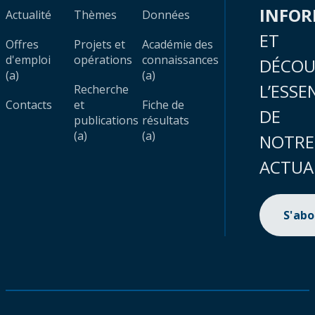
INFO
Actualité
Thèmes
Données
ET
Offres
Projets et
Académie des
d'emploi
opérations
connaissances
DÉCOU
(a)
(a)
L’ESSE
Recherche
Contacts
et
Fiche de
DE
publications
résultats
(a)
(a)
NOTRE
ACTUA
S'ab