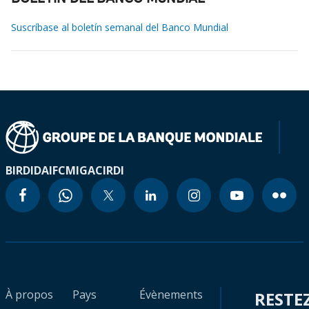
Suscríbase al boletín semanal del Banco Mundial
BIRD
IDA
IFC
MIGA
CIRDI
À propos
Pays
Évènements
RESTE