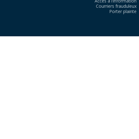
Accès à l’information
Courriers frauduleux
Porter plainte