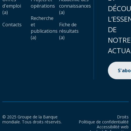
d'emploi
opérations
connaissances
DÉCOU
(a)
(a)
L’ESSE
Recherche
Contacts
et
Fiche de
DE
publications
résultats
(a)
(a)
NOTRE
ACTUA
S'ab
© 2025 Groupe de la Banque
Droits
mondiale. Tous droits réservés.
Politique de confidentialité
Accessibilité web