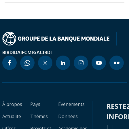
BIRD
IDA
IFC
MIGA
CIRDI
À propos
Pays
Évènements
RESTE
INFO
Actualité
Thèmes
Données
ET
Offres
Projets et
Académie des