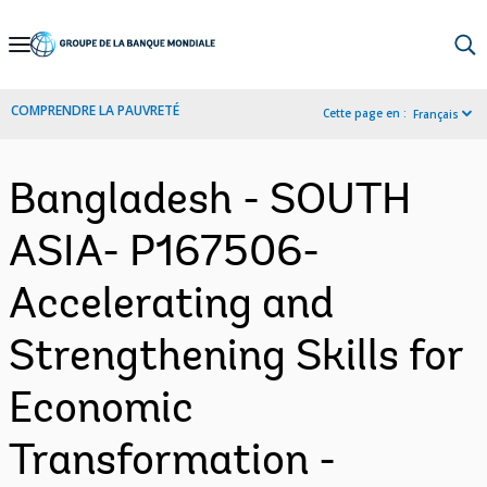
Skip
to
Main
COMPRENDRE LA PAUVRETÉ
Cette page en :
Français
Navigation
Bangladesh - SOUTH
ASIA- P167506-
Accelerating and
Strengthening Skills for
Economic
Transformation -