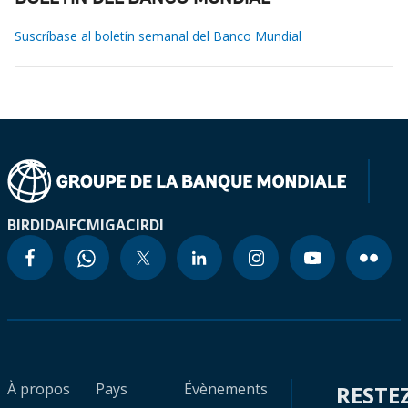
Suscríbase al boletín semanal del Banco Mundial
BIRD
IDA
IFC
MIGA
CIRDI
À propos
Pays
Évènements
RESTE