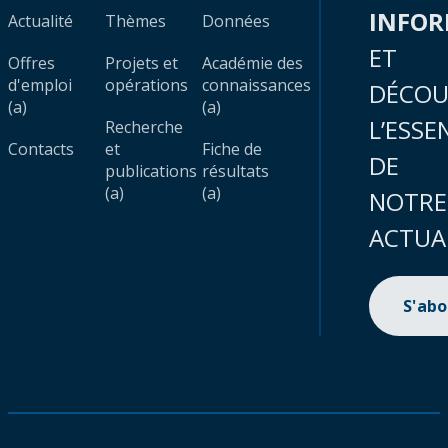
INFO
Actualité
Thèmes
Données
ET
Offres
Projets et
Académie des
d'emploi
opérations
connaissances
DÉCOU
(a)
(a)
L’ESSE
Recherche
Contacts
et
Fiche de
DE
publications
résultats
(a)
(a)
NOTRE
ACTUA
S'ab