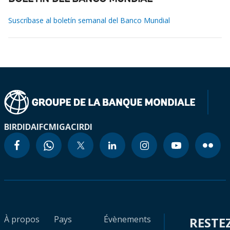
Suscríbase al boletín semanal del Banco Mundial
BIRD
IDA
IFC
MIGA
CIRDI
À propos
Pays
Évènements
RESTE