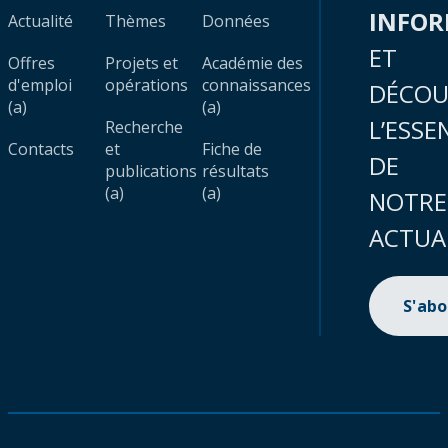
INFO
Actualité
Thèmes
Données
ET
Offres
Projets et
Académie des
d'emploi
opérations
connaissances
DÉCOU
(a)
(a)
L’ESSE
Recherche
Contacts
et
Fiche de
DE
publications
résultats
(a)
(a)
NOTRE
ACTUA
S'ab