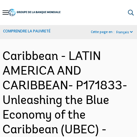
Skip
to
Main
COMPRENDRE LA PAUVRETÉ
Cette page en :
Français
Navigation
Caribbean - LATIN
AMERICA AND
CARIBBEAN- P171833-
Unleashing the Blue
Economy of the
Caribbean (UBEC) -