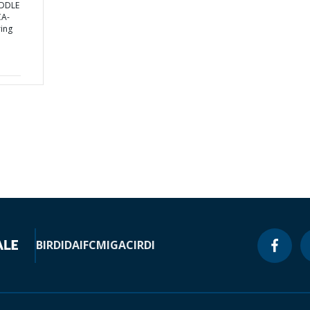
IDDLE
CA-
ing
BIRD
IDA
IFC
MIGA
CIRDI