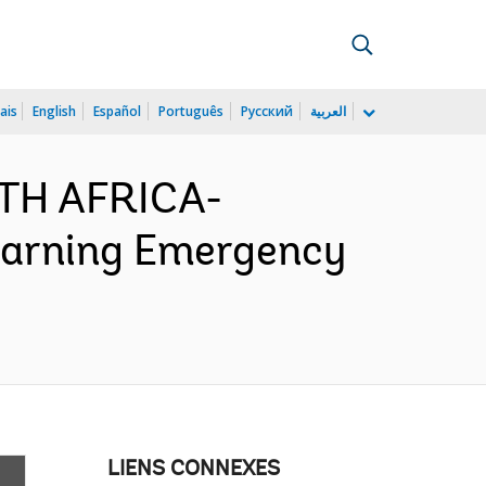
ais
English
Español
Português
Русский
العربية
RTH AFRICA-
earning Emergency
LIENS CONNEXES