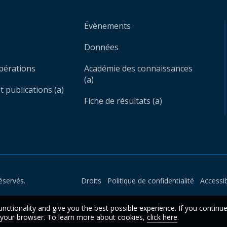
Évènements
Données
opérations
Académie des connaissances
(a)
 publications (a)
Fiche de résultats (a)
éservés.
Droits
Politique de confidentialité
Accessib
unctionality and give you the best possible experience. If you continu
n your browser. To learn more about cookies,
click here
.