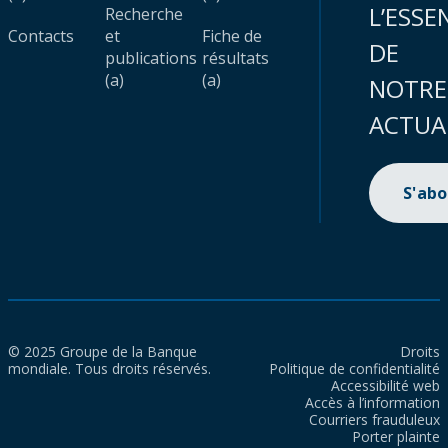
L’ESSE
Recherche
Contacts
et
Fiche de
DE
publications
résultats
(a)
(a)
NOTRE
ACTUA
S'ab
© 2025 Groupe de la Banque
Droits
mondiale. Tous droits réservés.
Politique de confidentialité
Accessibilité web
Accès à l’information
Courriers frauduleux
Porter plainte