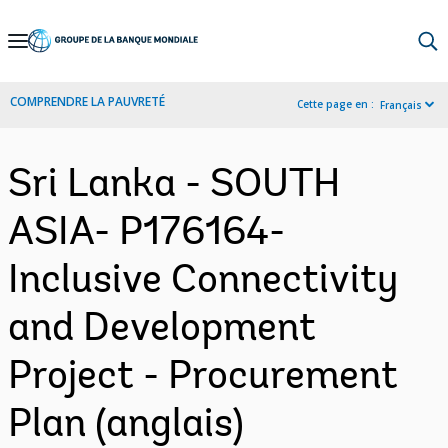
Skip
to
Main
COMPRENDRE LA PAUVRETÉ
Cette page en :
Français
Navigation
Sri Lanka - SOUTH
ASIA- P176164-
Inclusive Connectivity
and Development
Project - Procurement
Plan (anglais)