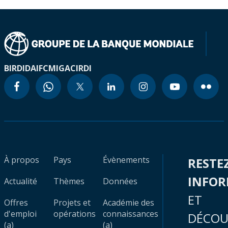
BIRD
IDA
IFC
MIGA
CIRDI
À propos
Pays
Évènements
RESTE
INFO
Actualité
Thèmes
Données
ET
Offres
Projets et
Académie des
d'emploi
opérations
connaissances
DÉCOU
(a)
(a)