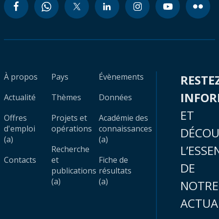
À propos
Pays
Évènements
RESTE
INFO
Actualité
Thèmes
Données
ET
Offres
Projets et
Académie des
d'emploi
opérations
connaissances
DÉCOU
(a)
(a)
L’ESSE
Recherche
Contacts
et
Fiche de
DE
publications
résultats
(a)
(a)
NOTRE
ACTUA