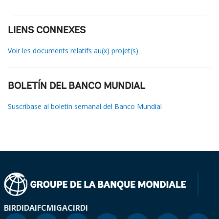
LIENS CONNEXES
Voir les documents relatifs au(x) projet(s)
BOLETÍN DEL BANCO MUNDIAL
Suscríbase al boletín semanal del Banco Mundial
BIRD
IDA
IFC
MIGA
CIRDI