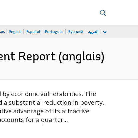
ais
English
Español
Português
Русский
العربية
nt Report (anglais)
 by economic vulnerabilities. The
a substantial reduction in poverty,
ive advantage of its attractive
ccounts for a quarter...