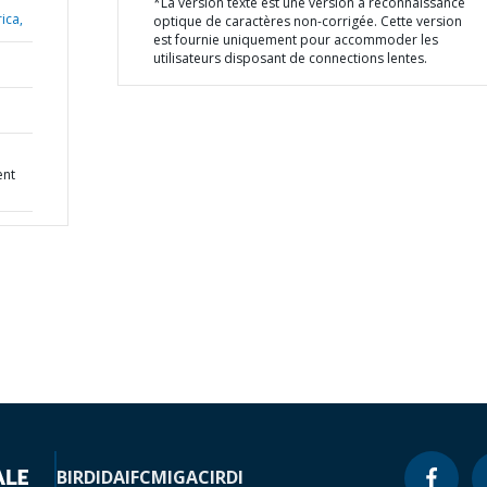
*La version texte est une version à reconnaissance
ica,
optique de caractères non-corrigée. Cette version
est fournie uniquement pour accommoder les
utilisateurs disposant de connections lentes.
ent
BIRD
IDA
IFC
MIGA
CIRDI