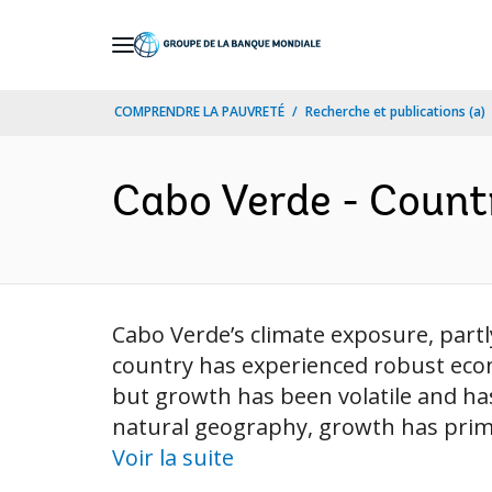
Skip
to
Main
COMPRENDRE LA PAUVRETÉ
Recherche et publications (a)
Navigation
Cabo Verde - Count
Cabo Verde’s climate exposure, part
country has experienced robust econ
but growth has been volatile and has
natural geography, growth has primar
Voir la suite