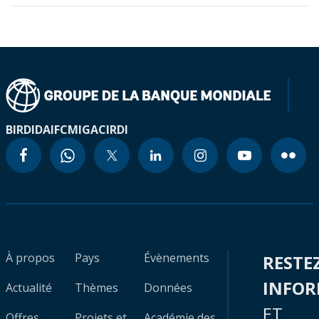
BIRD
IDA
IFC
MIGA
CIRDI
À propos
Pays
Évènements
RESTE
INFO
Actualité
Thèmes
Données
ET
Offres
Projets et
Académie des