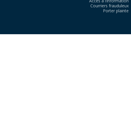
Accès à l’information
Courriers frauduleux
Porter plainte