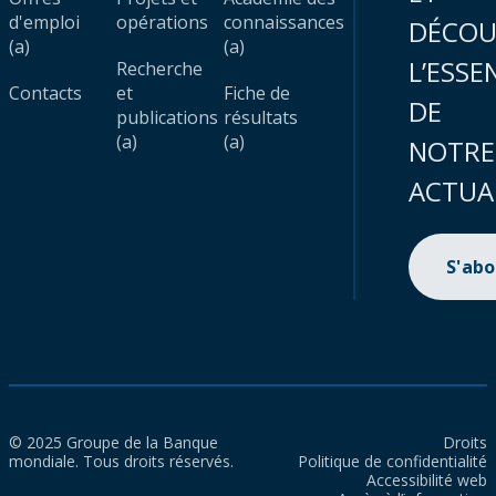
d'emploi
opérations
connaissances
DÉCOU
(a)
(a)
L’ESSE
Recherche
Contacts
et
Fiche de
DE
publications
résultats
(a)
(a)
NOTRE
ACTUA
S'ab
© 2025 Groupe de la Banque
Droits
mondiale. Tous droits réservés.
Politique de confidentialité
Accessibilité web