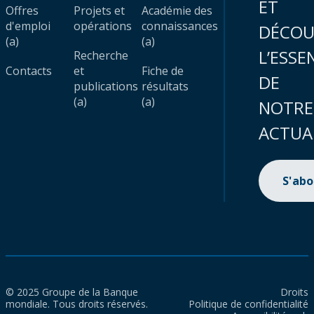
ET
Offres
Projets et
Académie des
d'emploi
opérations
connaissances
DÉCOU
(a)
(a)
L’ESSE
Recherche
Contacts
et
Fiche de
DE
publications
résultats
(a)
(a)
NOTRE
ACTUA
S'ab
© 2025 Groupe de la Banque
Droits
mondiale. Tous droits réservés.
Politique de confidentialité