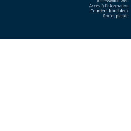
Accessibilité web
Accès à l’information
Courriers frauduleux
Porter plainte