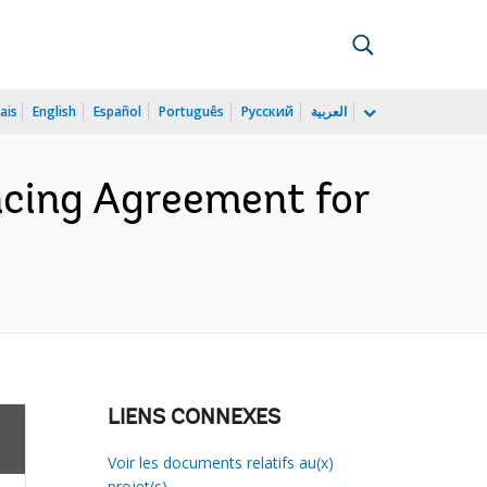
ais
English
Español
Português
Русский
العربية
cing Agreement for
LIENS CONNEXES
Voir les documents relatifs au(x)
projet(s)