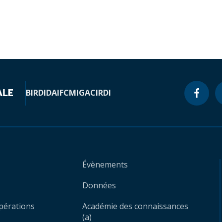
BIRD
IDA
IFC
MIGA
CIRDI
Évènements
Données
opérations
Académie des connaissances
(a)