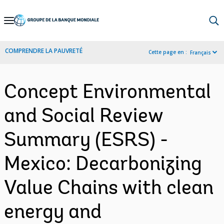
Skip
to
Main
COMPRENDRE LA PAUVRETÉ
Cette page en :
Français
Navigation
Concept Environmental
and Social Review
Summary (ESRS) -
Mexico: Decarbonizing
Value Chains with clean
energy and