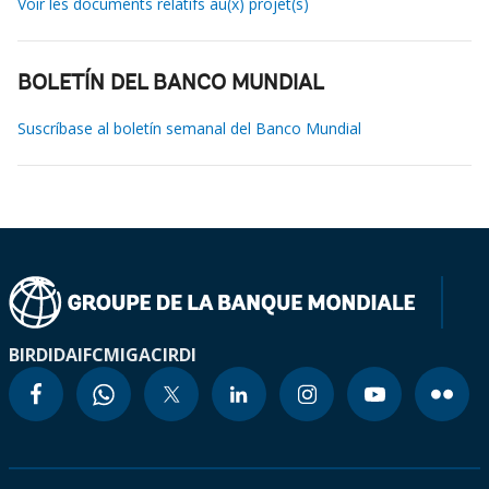
Voir les documents relatifs au(x) projet(s)
BOLETÍN DEL BANCO MUNDIAL
Suscríbase al boletín semanal del Banco Mundial
BIRD
IDA
IFC
MIGA
CIRDI