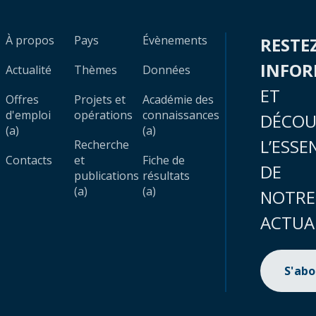
À propos
Pays
Évènements
RESTE
INFO
Actualité
Thèmes
Données
ET
Offres
Projets et
Académie des
d'emploi
opérations
connaissances
DÉCOU
(a)
(a)
L’ESSE
Recherche
Contacts
et
Fiche de
DE
publications
résultats
(a)
(a)
NOTRE
ACTUA
S'ab