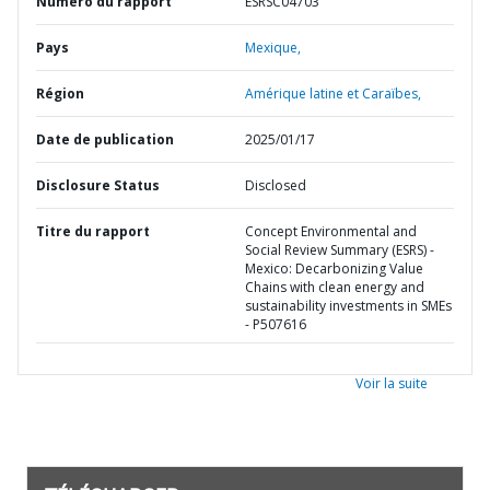
Numéro du rapport
ESRSC04703
Pays
Mexique,
Région
Amérique latine et Caraïbes,
Date de publication
2025/01/17
Disclosure Status
Disclosed
Titre du rapport
Concept Environmental and
Social Review Summary (ESRS) -
Mexico: Decarbonizing Value
Chains with clean energy and
sustainability investments in SMEs
- P507616
Voir la suite