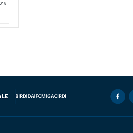
ID19
BIRD
IDA
IFC
MIGA
CIRDI