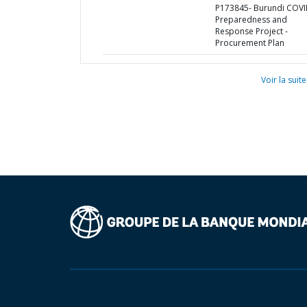
P173845- Burundi COV
Preparedness and
Response Project -
Procurement Plan
Voir la suite