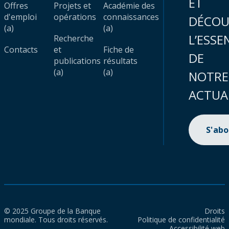
ET
Offres
Projets et
Académie des
d'emploi
opérations
connaissances
DÉCOU
(a)
(a)
L’ESSE
Recherche
Contacts
et
Fiche de
DE
publications
résultats
(a)
(a)
NOTRE
ACTUA
S'ab
© 2025 Groupe de la Banque
Droits
mondiale. Tous droits réservés.
Politique de confidentialité
Accessibilité web