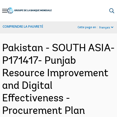
Skip
to
Main
COMPRENDRE LA PAUVRETÉ
Cette page en :
Français
Navigation
Pakistan - SOUTH ASIA-
P171417- Punjab
Resource Improvement
and Digital
Effectiveness -
Procurement Plan