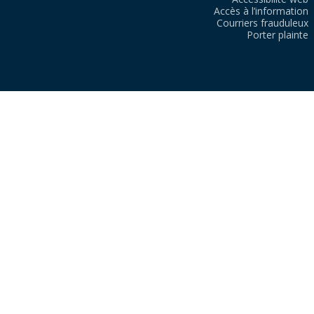
Accès à l’information
Courriers frauduleux
Porter plainte