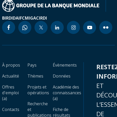
BIRD
IDA
IFC
MIGA
CIRDI
À propos
Pays
Évènements
RESTE
INFO
Actualité
Thèmes
Données
ET
Offres
Projets et
Académie des
d'emploi
opérations
connaissances
DÉCOU
(a)
(a)
L’ESSE
Recherche
Contacts
et
Fiche de
DE
publications
résultats