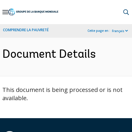
Skip
to
Main
COMPRENDRE LA PAUVRETÉ
Cette page en :
Français
Navigation
Document Details
This document is being processed or is not
available.