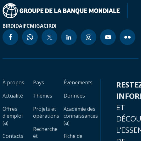
BIRD
IDA
IFC
MIGA
CIRDI
À propos
Pays
Évènements
RESTE
INFO
Actualité
Thèmes
Données
ET
Offres
Projets et
Académie des
d'emploi
opérations
connaissances
DÉCOU
(a)
(a)
L’ESSE
Recherche
Contacts
et
Fiche de