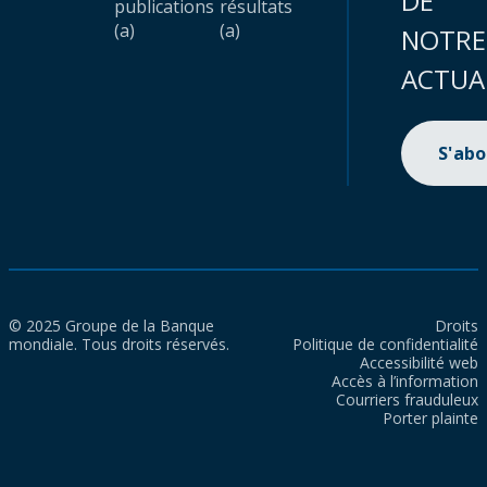
DE
publications
résultats
(a)
(a)
NOTRE
ACTUA
S'ab
© 2025 Groupe de la Banque
Droits
mondiale. Tous droits réservés.
Politique de confidentialité
Accessibilité web
Accès à l’information
Courriers frauduleux
Porter plainte