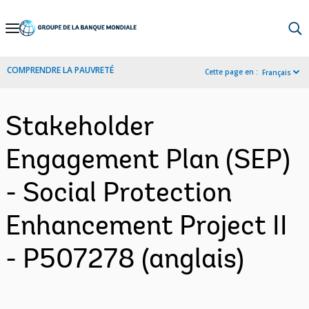
Skip
to
Main
COMPRENDRE LA PAUVRETÉ
Cette page en :
Français
Navigation
Stakeholder
Engagement Plan (SEP)
- Social Protection
Enhancement Project II
- P507278 (anglais)