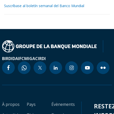
Suscríbase al boletín semanal del Banco Mundial
BIRD
IDA
IFC
MIGA
CIRDI
À propos
Pays
Évènements
RESTE