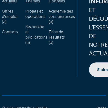
INFO
Actualité
Thèmes
Données
ET
Offres
Projets et
Académie des
d'emploi
opérations
connaissances
DÉCOU
(a)
(a)
L’ESSE
Recherche
Contacts
et
Fiche de
DE
publications
résultats
(a)
(a)
NOTRE
ACTUA
S'ab
© 2025 Groupe de la Banque
Droits