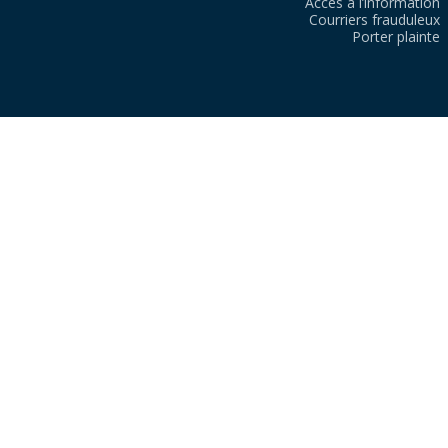
Accès à l’information
Courriers frauduleux
Porter plainte