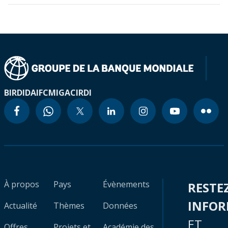
BIRD
IDA
IFC
MIGA
CIRDI
À propos
Pays
Évènements
RESTE
INFO
Actualité
Thèmes
Données
ET
Offres
Projets et
Académie des