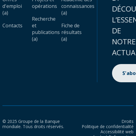
d'emploi
opérations
connaissances
DÉCOU
(a)
(a)
L’ESSE
Recherche
Contacts
et
Fiche de
DE
publications
résultats
(a)
(a)
NOTRE
ACTUA
S'ab
© 2025 Groupe de la Banque
Droits
mondiale. Tous droits réservés.
Politique de confidentialité
Accessibilité web