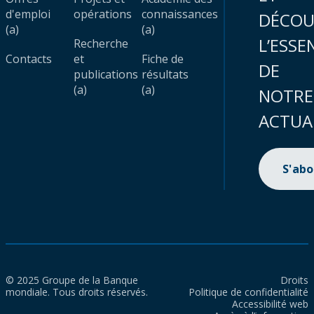
d'emploi
opérations
connaissances
DÉCOU
(a)
(a)
L’ESSE
Recherche
Contacts
et
Fiche de
DE
publications
résultats
(a)
(a)
NOTRE
ACTUA
S'ab
© 2025 Groupe de la Banque
Droits
mondiale. Tous droits réservés.
Politique de confidentialité
Accessibilité web