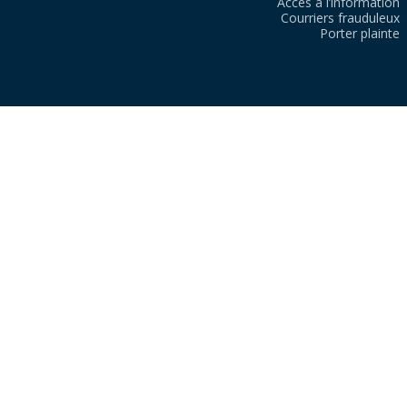
Accès à l’information
Courriers frauduleux
Porter plainte