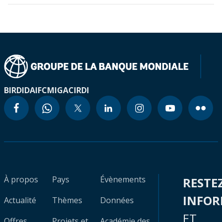
BIRD
IDA
IFC
MIGA
CIRDI
À propos
Pays
Évènements
RESTE
INFO
Actualité
Thèmes
Données
ET
Offres
Projets et
Académie des