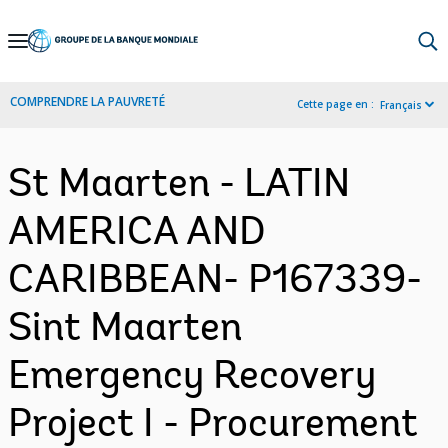
Skip
to
Main
COMPRENDRE LA PAUVRETÉ
Cette page en :
Français
Navigation
St Maarten - LATIN
AMERICA AND
CARIBBEAN- P167339-
Sint Maarten
Emergency Recovery
Project I - Procurement