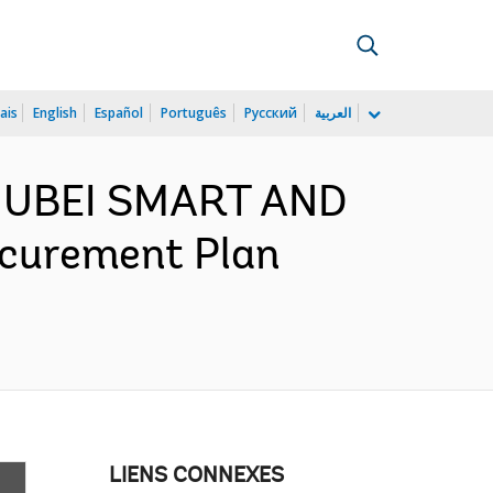
ais
English
Español
Português
Русский
العربية
 HUBEI SMART AND
curement Plan
LIENS CONNEXES