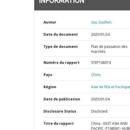
INFORMATION
Auteur
Qiu, Dazhen;
Date du document
2025/01/24
Type de document
Plan de passation des
marchés
Numéro du rapport
STEP108074
Pays
Chine,
Région
Asie de l’Est et Pacifique
Date de publication
2025/01/24
Disclosure Status
Disclosed
Titre du rapport
China - EAST ASIA AND
PACIFIC- P168061- HUB