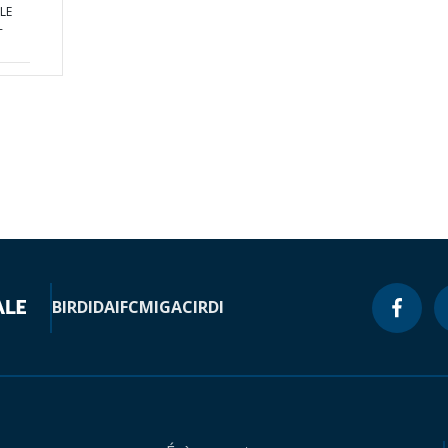
LE
-
BIRD
IDA
IFC
MIGA
CIRDI