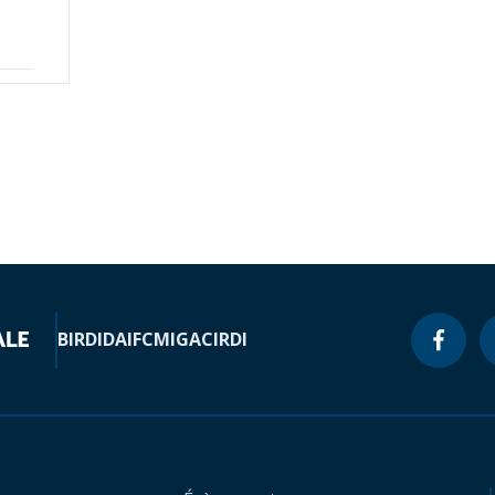
BIRD
IDA
IFC
MIGA
CIRDI