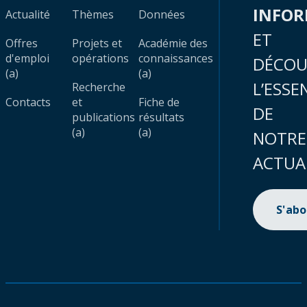
INFO
Actualité
Thèmes
Données
ET
Offres
Projets et
Académie des
d'emploi
opérations
connaissances
DÉCOU
(a)
(a)
L’ESSE
Recherche
Contacts
et
Fiche de
DE
publications
résultats
(a)
(a)
NOTRE
ACTUA
S'ab