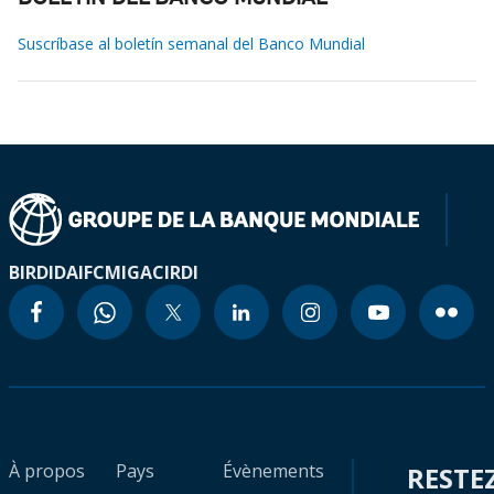
Suscríbase al boletín semanal del Banco Mundial
BIRD
IDA
IFC
MIGA
CIRDI
À propos
Pays
Évènements
RESTE