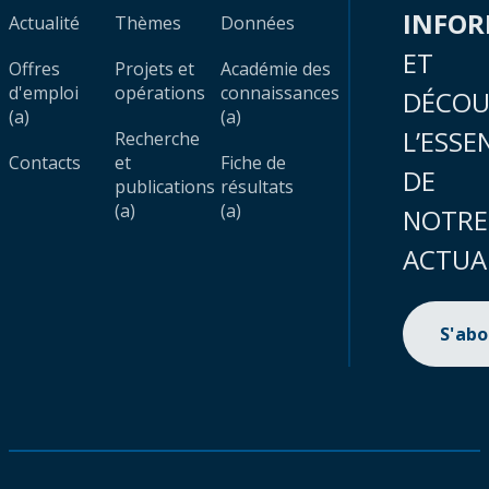
INFO
Actualité
Thèmes
Données
ET
Offres
Projets et
Académie des
d'emploi
opérations
connaissances
DÉCOU
(a)
(a)
L’ESSE
Recherche
Contacts
et
Fiche de
DE
publications
résultats
(a)
(a)
NOTRE
ACTUA
S'ab