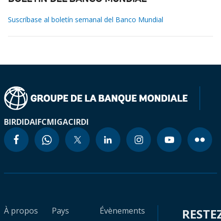
Suscríbase al boletín semanal del Banco Mundial
BIRD
IDA
IFC
MIGA
CIRDI
À propos
Pays
Évènements
RESTE