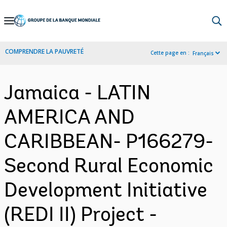
Skip
to
Main
COMPRENDRE LA PAUVRETÉ
Cette page en :
Français
Navigation
Jamaica - LATIN
AMERICA AND
CARIBBEAN- P166279-
Second Rural Economic
Development Initiative
(REDI II) Project -