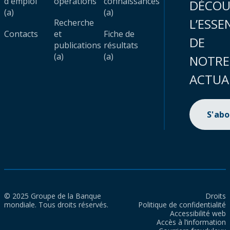
d'emploi
opérations
connaissances
DÉCOU
(a)
(a)
L’ESSE
Recherche
Contacts
et
Fiche de
DE
publications
résultats
(a)
(a)
NOTRE
ACTUA
S'ab
© 2025 Groupe de la Banque
Droits
mondiale. Tous droits réservés.
Politique de confidentialité
Accessibilité web
Accès à l’information