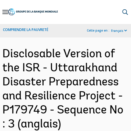
Skip
to
Main
COMPRENDRE LA PAUVRETÉ
Cette page en :
Français
Navigation
Disclosable Version of
the ISR - Uttarakhand
Disaster Preparedness
and Resilience Project -
P179749 - Sequence No
: 3 (anglais)