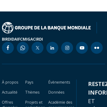
BIRD
IDA
IFC
MIGA
CIRDI
À propos
Pays
Évènements
RESTE
INFO
Actualité
Thèmes
Données
ET
Offres
Projets et
Académie des