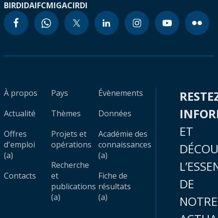
BIRD
IDA
IFC
MIGA
CIRDI
À propos
Pays
Évènements
RESTE
INFO
Actualité
Thèmes
Données
ET
Offres
Projets et
Académie des
d'emploi
opérations
connaissances
DÉCOU
(a)
(a)
L’ESSE
Recherche
Contacts
et
Fiche de
DE
publications
résultats
(a)
(a)
NOTRE