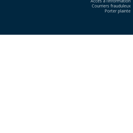
Accès à l’information
Courriers frauduleux
Porter plainte