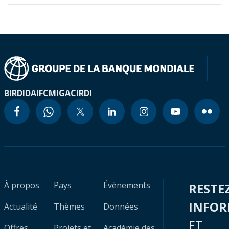
BIRD
IDA
IFC
MIGA
CIRDI
À propos
Pays
Évènements
RESTE
INFO
Actualité
Thèmes
Données
ET
Offres
Projets et
Académie des