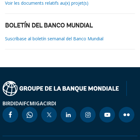
Voir les documents relatifs au(x) projet(s)
BOLETÍN DEL BANCO MUNDIAL
Suscríbase al boletín semanal del Banco Mundial
BIRD
IDA
IFC
MIGA
CIRDI