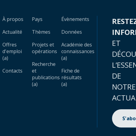
À propos
Pays
Évènements
RESTE
INFO
Actualité
Thèmes
Données
ET
Offres
Projets et
Académie des
d'emploi
opérations
connaissances
DÉCOU
(a)
(a)
L’ESSE
Recherche
Contacts
et
Fiche de
DE
publications
résultats
(a)
(a)
NOTRE
ACTUA
S'ab