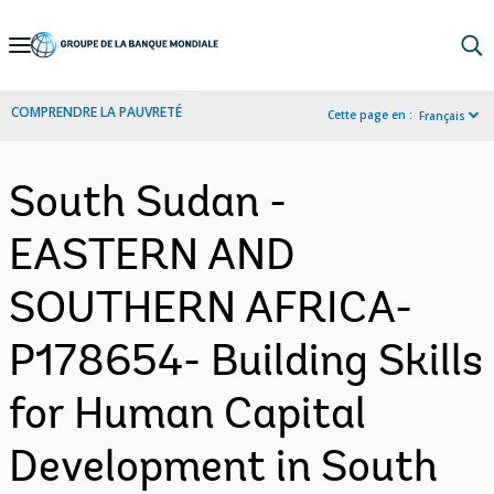
Skip
to
Main
COMPRENDRE LA PAUVRETÉ
Cette page en :
Français
Navigation
South Sudan -
EASTERN AND
SOUTHERN AFRICA-
P178654- Building Skills
for Human Capital
Development in South