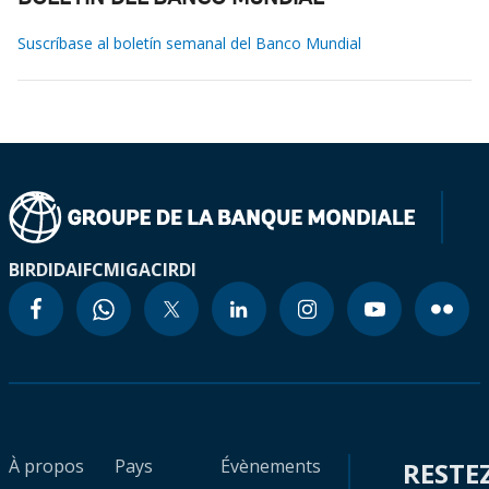
Suscríbase al boletín semanal del Banco Mundial
BIRD
IDA
IFC
MIGA
CIRDI
À propos
Pays
Évènements
RESTE