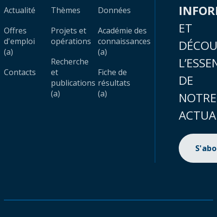
INFO
Actualité
Thèmes
Données
ET
Offres
Projets et
Académie des
d'emploi
opérations
connaissances
DÉCOU
(a)
(a)
L’ESSE
Recherche
Contacts
et
Fiche de
DE
publications
résultats
(a)
(a)
NOTRE
ACTUA
S'ab