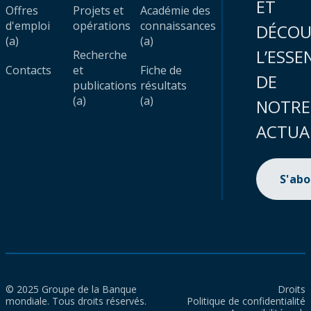
ET
Offres
Projets et
Académie des
d'emploi
opérations
connaissances
DÉCOU
(a)
(a)
L’ESSE
Recherche
Contacts
et
Fiche de
DE
publications
résultats
(a)
(a)
NOTRE
ACTUA
S'ab
© 2025 Groupe de la Banque
Droits
mondiale. Tous droits réservés.
Politique de confidentialité