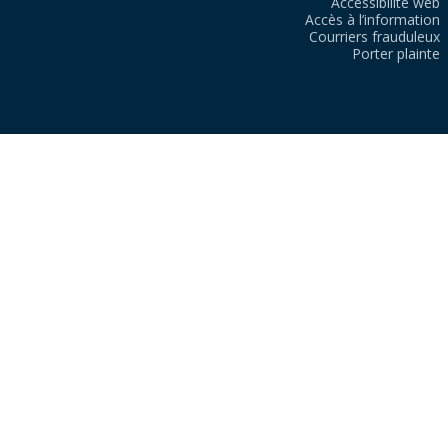
Accessibilité web
Accès à l’information
Courriers frauduleux
Porter plainte