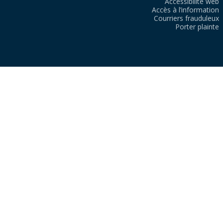
Accessibilité web
Accès à l’information
Courriers frauduleux
Porter plainte