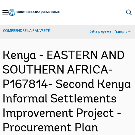
Skip
to
Main
COMPRENDRE LA PAUVRETÉ
Cette page en :
Français
Navigation
Kenya - EASTERN AND
SOUTHERN AFRICA-
P167814- Second Kenya
Informal Settlements
Improvement Project -
Procurement Plan