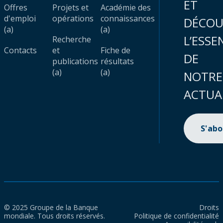
ET
Offres
Projets et
Académie des
d'emploi
opérations
connaissances
DÉCOU
(a)
(a)
L’ESSE
Recherche
Contacts
et
Fiche de
DE
publications
résultats
(a)
(a)
NOTRE
ACTUA
S'ab
© 2025 Groupe de la Banque
Droits
mondiale. Tous droits réservés.
Politique de confidentialité