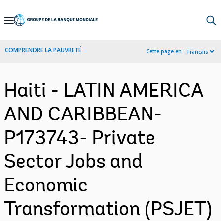
Skip
to
Main
COMPRENDRE LA PAUVRETÉ
Cette page en :
Français
Navigation
Haiti - LATIN AMERICA
AND CARIBBEAN-
P173743- Private
Sector Jobs and
Economic
Transformation (PSJET)