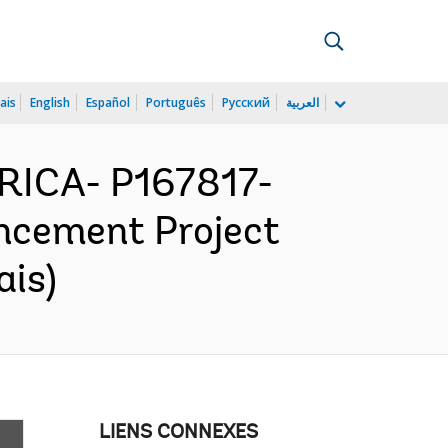
ais
English
Español
Português
Русский
العربية
RICA- P167817-
ncement Project
ais)
LIENS CONNEXES