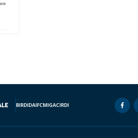
ease
BIRD
IDA
IFC
MIGA
CIRDI