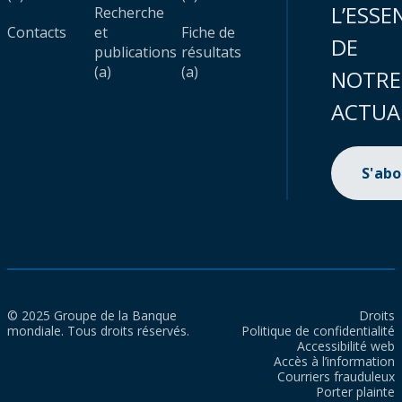
L’ESSE
Recherche
Contacts
et
Fiche de
DE
publications
résultats
(a)
(a)
NOTRE
ACTUA
S'ab
© 2025 Groupe de la Banque
Droits
mondiale. Tous droits réservés.
Politique de confidentialité
Accessibilité web
Accès à l’information
Courriers frauduleux
Porter plainte