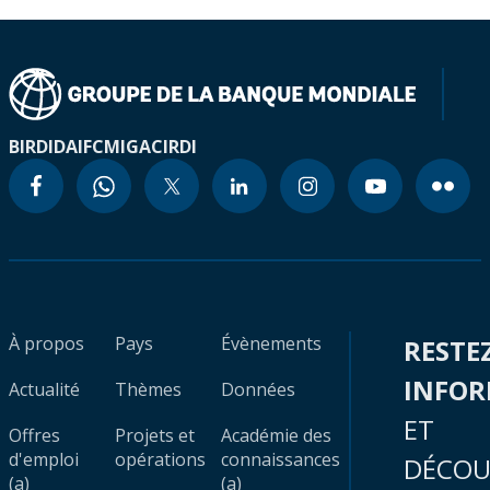
BIRD
IDA
IFC
MIGA
CIRDI
À propos
Pays
Évènements
RESTE
INFO
Actualité
Thèmes
Données
ET
Offres
Projets et
Académie des
d'emploi
opérations
connaissances
DÉCOU
(a)
(a)