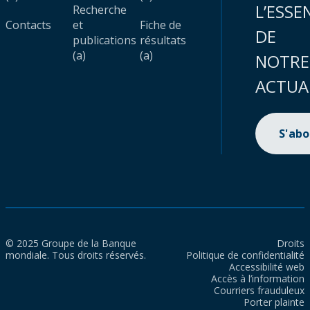
L’ESSE
Recherche
Contacts
et
Fiche de
DE
publications
résultats
(a)
(a)
NOTRE
ACTUA
S'ab
© 2025 Groupe de la Banque
Droits
mondiale. Tous droits réservés.
Politique de confidentialité
Accessibilité web
Accès à l’information
Courriers frauduleux
Porter plainte