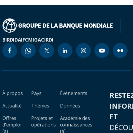
BIRD
IDA
IFC
MIGA
CIRDI
À propos
Pays
Évènements
RESTE
INFO
Actualité
Thèmes
Données
ET
Offres
Projets et
Académie des
d'emploi
opérations
connaissances
DÉCOU
(a)
(a)