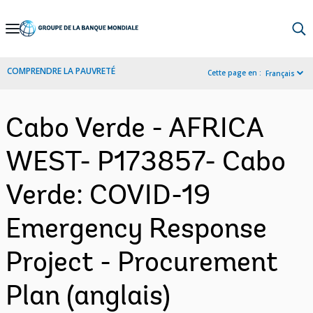
Skip
to
Main
COMPRENDRE LA PAUVRETÉ
Cette page en :
Français
Navigation
Cabo Verde - AFRICA
WEST- P173857- Cabo
Verde: COVID-19
Emergency Response
Project - Procurement
Plan (anglais)