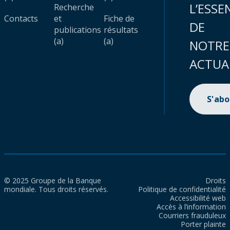
L’ESSE
Recherche
Contacts
et
Fiche de
DE
publications
résultats
(a)
(a)
NOTRE
ACTUA
S'ab
© 2025 Groupe de la Banque
Droits
mondiale. Tous droits réservés.
Politique de confidentialité
Accessibilité web
Accès à l’information
Courriers frauduleux
Porter plainte