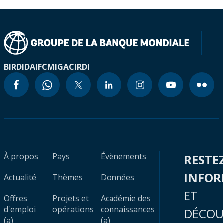
BIRD
IDA
IFC
MIGA
CIRDI
À propos
Pays
Évènements
RESTE
INFO
Actualité
Thèmes
Données
ET
Offres
Projets et
Académie des
d'emploi
opérations
connaissances
DÉCOU
(a)
(a)