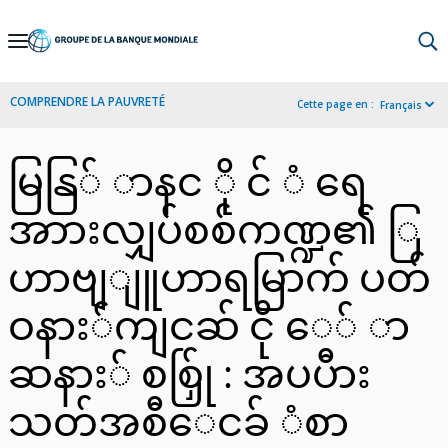
Skip
to
Main
COMPRENDRE LA PAUVRETÉ
Cette page en :
Français
Navigation
မြနြ် ာနင ို င် ံ ရေ
အာားလျှပ်စစ်ကဏ္ဍ၏ ြ
ဟာဗျျူဟာရမြာက် ပတ်
ဝနား်ကျငဆ် ငို ေ် ာ
ဆနား် စစ်ြှု : အပပီား
သတ်အစီေငခ် ံစာ