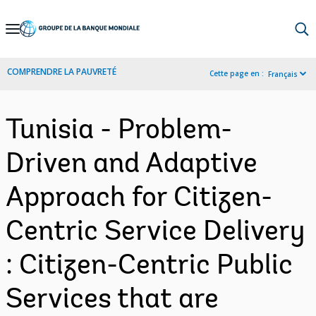
Skip
to
Main
COMPRENDRE LA PAUVRETÉ
Cette page en :
Français
Navigation
Tunisia - Problem-
Driven and Adaptive
Approach for Citizen-
Centric Service Delivery
: Citizen-Centric Public
Services that are