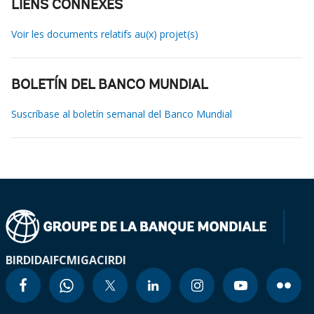
LIENS CONNEXES
Voir les documents relatifs au(x) projet(s)
BOLETÍN DEL BANCO MUNDIAL
Suscríbase al boletín semanal del Banco Mundial
BIRD
IDA
IFC
MIGA
CIRDI