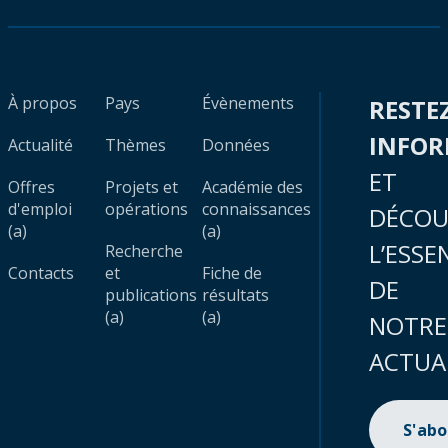
À propos
Pays
Évènements
RESTE
INFO
Actualité
Thèmes
Données
ET
Offres
Projets et
Académie des
d'emploi
opérations
connaissances
DÉCOU
(a)
(a)
L’ESSE
Recherche
Contacts
et
Fiche de
DE
publications
résultats
(a)
(a)
NOTRE
ACTUA
S'ab