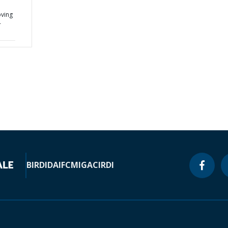
ving
-
BIRD
IDA
IFC
MIGA
CIRDI