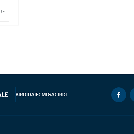
T -
BIRD
IDA
IFC
MIGA
CIRDI