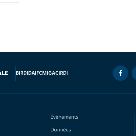
BIRD
IDA
IFC
MIGA
CIRDI
Évènements
Données