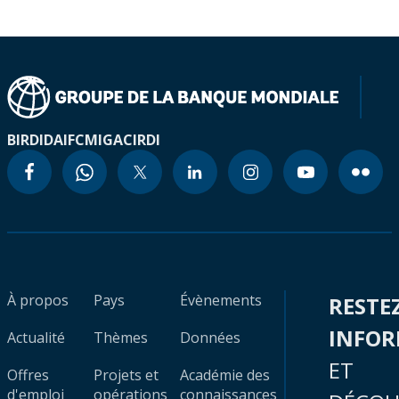
BIRD
IDA
IFC
MIGA
CIRDI
À propos
Pays
Évènements
RESTE
INFO
Actualité
Thèmes
Données
ET
Offres
Projets et
Académie des
d'emploi
opérations
connaissances