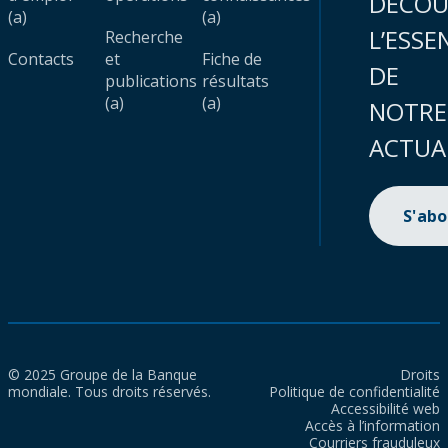
DÉCOU
(a)
(a)
L’ESSE
Recherche
Contacts
et
Fiche de
DE
publications
résultats
(a)
(a)
NOTRE
ACTUA
S'ab
© 2025 Groupe de la Banque
Droits
mondiale. Tous droits réservés.
Politique de confidentialité
Accessibilité web
Accès à l’information
Courriers frauduleux