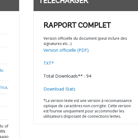
TÉLÉCHARGER
RAPPORT COMPLET
Version officielle du document (peut inclure des
signatures etc…)
Version officielle (PDF)
TXT*
ic
Total Downloads** : 94
rica,
Download Stats
*La version texte est une version à reconnaissance
optique de caractères non-corrigée. Cette version
est fournie uniquement pour accommoder les
utilisateurs disposant de connections lentes.
ic of
ERN
waaqo