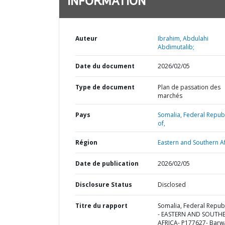
INFORMATION
Auteur
Ibrahim, Abdulahi
Abdimutalib;
Date du document
2026/02/05
Type de document
Plan de passation des
marchés
Pays
Somalia,
Federal Republ
of,
Région
Eastern and Southern Af
Date de publication
2026/02/05
Disclosure Status
Disclosed
Titre du rapport
Somalia, Federal Republ
- EASTERN AND SOUTH
AFRICA- P177627- Bar