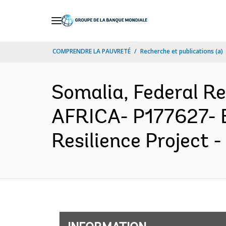
Skip
to
Main
COMPRENDRE LA PAUVRETÉ
Recherche et publications (a)
Navigation
Somalia, Federal 
AFRICA- P177627- B
Resilience Project 