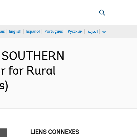
ais
English
Español
Português
Русский
العربية
ND SOUTHERN
 for Rural
s)
LIENS CONNEXES