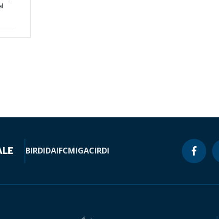
al
BIRD
IDA
IFC
MIGA
CIRDI