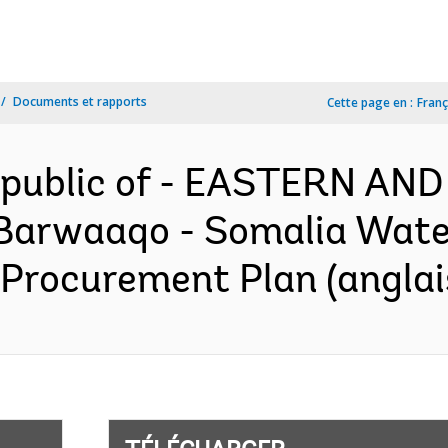
Documents et rapports
Cette page en :
Franç
Republic of - EASTERN A
arwaaqo - Somalia Water
- Procurement Plan (anglai