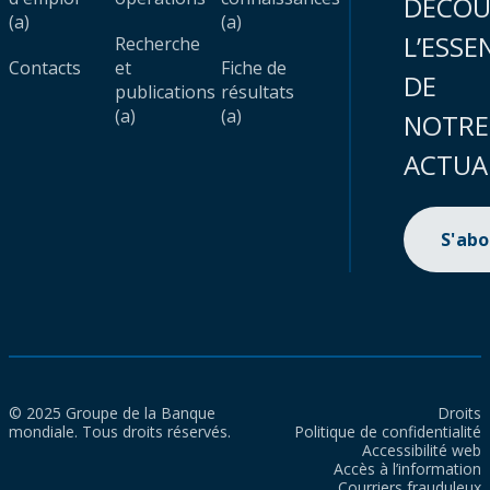
DÉCOU
(a)
(a)
L’ESSE
Recherche
Contacts
et
Fiche de
DE
publications
résultats
(a)
(a)
NOTRE
ACTUA
S'ab
© 2025 Groupe de la Banque
Droits
mondiale. Tous droits réservés.
Politique de confidentialité
Accessibilité web
Accès à l’information
Courriers frauduleux