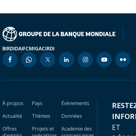
BIRD
IDA
IFC
MIGA
CIRDI
À propos
Pays
Évènements
RESTE
INFO
Actualité
Thèmes
Données
ET
Offres
Projets et
Académie des
d'emploi
opérations
connaissances