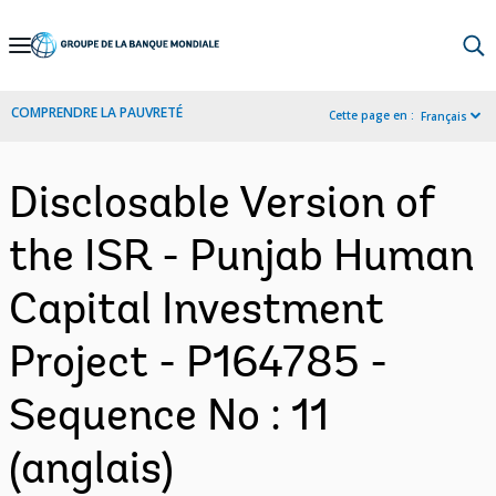
Skip
to
Main
COMPRENDRE LA PAUVRETÉ
Cette page en :
Français
Navigation
Disclosable Version of
the ISR - Punjab Human
Capital Investment
Project - P164785 -
Sequence No : 11
(anglais)