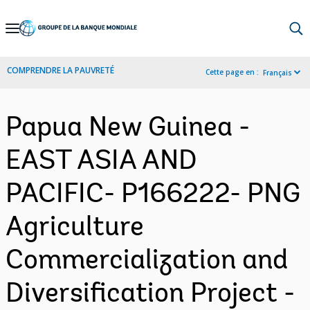
Skip
to
Main
COMPRENDRE LA PAUVRETÉ
Cette page en :
Français
Navigation
Papua New Guinea -
EAST ASIA AND
PACIFIC- P166222- PNG
Agriculture
Commercialization and
Diversification Project -