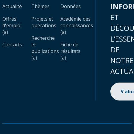
INFO
Actualité
Thèmes
Données
ET
Offres
Projets et
Académie des
d'emploi
opérations
connaissances
DÉCOU
(a)
(a)
L’ESSE
Recherche
Contacts
et
Fiche de
DE
publications
résultats
(a)
(a)
NOTRE
ACTUA
S'ab