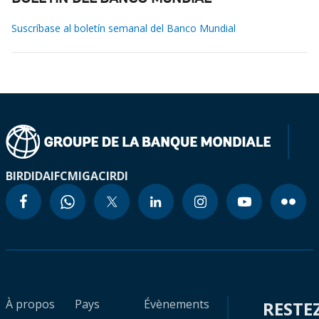
Suscríbase al boletín semanal del Banco Mundial
BIRD
IDA
IFC
MIGA
CIRDI
À propos
Pays
Évènements
RESTE