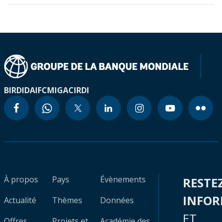
BIRD
IDA
IFC
MIGA
CIRDI
À propos
Pays
Évènements
RESTE
INFO
Actualité
Thèmes
Données
ET
Offres
Projets et
Académie des