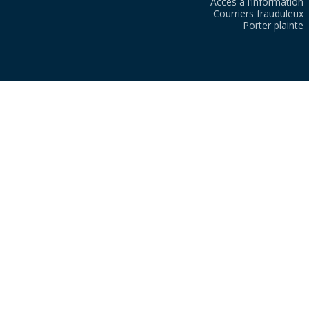
Accès à l’information
Courriers frauduleux
Porter plainte