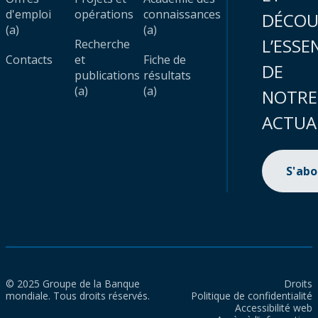
d'emploi
opérations
connaissances
DÉCOU
(a)
(a)
L’ESSE
Recherche
Contacts
et
Fiche de
DE
publications
résultats
(a)
(a)
NOTRE
ACTUA
S'ab
© 2025 Groupe de la Banque
Droits
mondiale. Tous droits réservés.
Politique de confidentialité
Accessibilité web