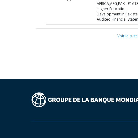
AFRICA,AFG,PAK - P1613
Higher Education
Development in Pakista
Audited Financial State
Voir la suite