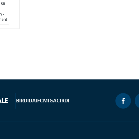
86 -
n -
ment
BIRD
IDA
IFC
MIGA
CIRDI